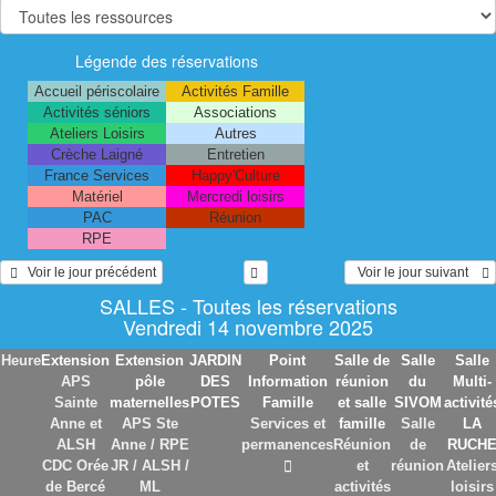
Légende des réservations
Accueil périscolaire
Activités Famille
Activités séniors
Associations
Ateliers Loisirs
Autres
Crèche Laigné
Entretien
France Services
Happy'Culture
Matériel
Mercredi loisirs
PAC
Réunion
RPE
   Voir le jour précédent
  Voir le jour suivant    
SALLES - Toutes les réservations
Vendredi 14 novembre 2025
Heure
Extension
Extension
JARDIN
Point
Salle de
Salle
Salle
APS
pôle
DES
Information
réunion
du
Multi-
Sainte
maternelles
POTES
Famille
et salle
SIVOM
activité
Anne et
APS Ste
Services et
famille
Salle
LA
ALSH
Anne / RPE
permanences
Réunion
de
RUCH
CDC Orée
JR / ALSH /
et
réunion
Atelier
de Bercé
ML
activités
loisirs