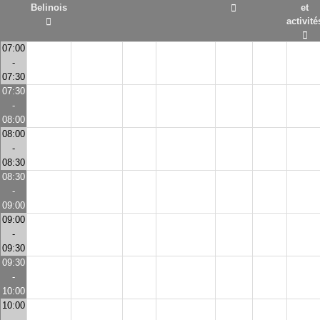
Belinois
et
activité
07:00
-
07:30
07:30
-
08:00
08:00
-
08:30
08:30
-
09:00
09:00
-
09:30
09:30
-
10:00
10:00
-