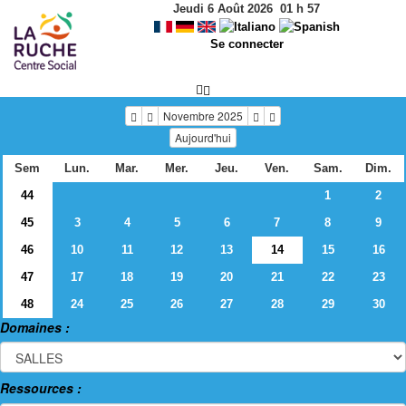
Jeudi 6 Août 2026
01
h
57
Se connecter
Novembre 2025
Aujourd'hui
Sem
Lun.
Mar.
Mer.
Jeu.
Ven.
Sam.
Dim.
44
1
2
45
3
4
5
6
7
8
9
46
10
11
12
13
14
15
16
47
17
18
19
20
21
22
23
48
24
25
26
27
28
29
30
Domaines :
Ressources :