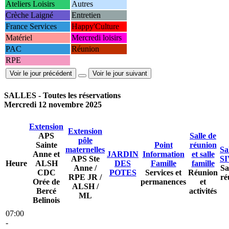
Ateliers Loisirs
Autres
Crèche Laigné
Entretien
France Services
Happy'Culture
Matériel
Mercredi loisirs
PAC
Réunion
RPE
Voir le jour précédent
Voir le jour suivant
SALLES - Toutes les réservations
Mercredi 12 novembre 2025
Extension
Extension
APS
Salle de
pôle
Sainte
Point
réunion
maternelles
Sa
Anne et
JARDIN
Information
et salle
APS Ste
S
Heure
ALSH
DES
Famille
famille
Anne /
Sa
CDC
POTES
Services et
Réunion
RPE JR /
ré
Orée de
permanences
et
ALSH /
Bercé
activités
ML
Belinois
07:00
-