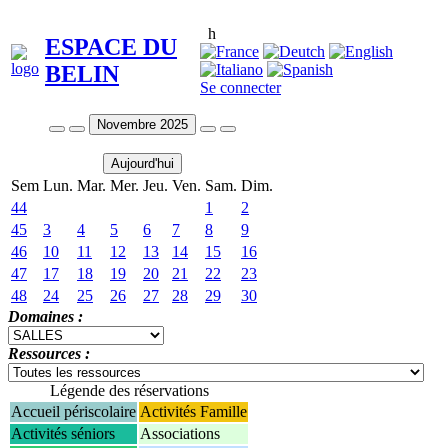
h
ESPACE DU
BELIN
Se connecter
Novembre 2025
Aujourd'hui
Sem
Lun.
Mar.
Mer.
Jeu.
Ven.
Sam.
Dim.
44
1
2
45
3
4
5
6
7
8
9
46
10
11
12
13
14
15
16
47
17
18
19
20
21
22
23
48
24
25
26
27
28
29
30
Domaines :
Ressources :
Légende des réservations
Accueil périscolaire
Activités Famille
Activités séniors
Associations