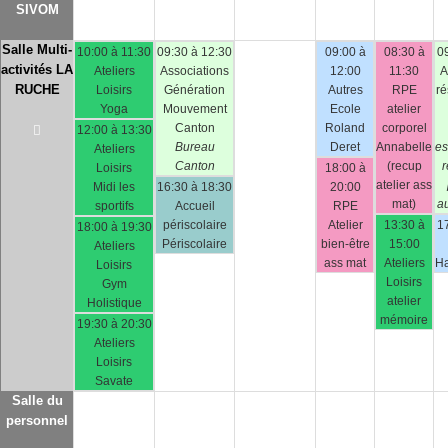
SIVOM
Salle Multi-
10:00 à 11:30
09:30 à 12:30
09:00 à
08:30 à
0
activités LA
Ateliers
Associations
12:00
11:30
A
RUCHE
Loisirs
Génération
Autres
RPE
ré
Yoga
Mouvement
Ecole
atelier
Canton
Roland
corporel
12:00 à 13:30
Bureau
Deret
Annabelle
es
Ateliers
Canton
(recup
r
Loisirs
18:00 à
atelier ass
Midi les
16:30 à 18:30
20:00
mat)
a
sportifs
Accueil
RPE
périscolaire
Atelier
13:30 à
1
18:00 à 19:30
Périscolaire
bien-être
15:00
Ateliers
ass mat
Ateliers
Ha
Loisirs
Loisirs
Gym
atelier
Holistique
mémoire
19:30 à 20:30
Ateliers
Loisirs
Savate
Salle du
personnel