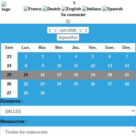
h
Se connecter
Juin 2026
Aujourd'hui
Sem
Lun.
Mar.
Mer.
Jeu.
Ven.
Sam.
Dim.
23
1
2
3
4
5
6
7
24
8
9
10
11
12
13
14
25
16
17
18
19
20
21
15
26
22
23
24
25
26
27
28
27
29
30
Domaines :
Ressources :