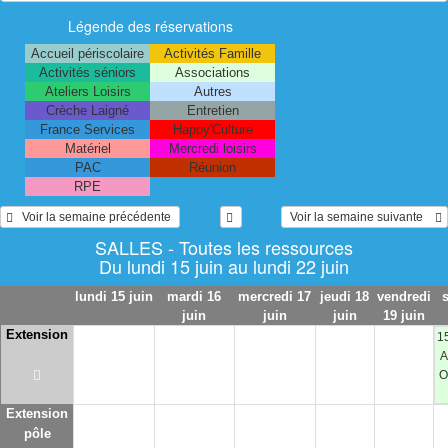
Légende des réservations
Accueil périscolaire
Activités Famille
Activités séniors
Associations
Ateliers Loisirs
Autres
Crèche Laigné
Entretien
France Services
Happy'Culture
Matériel
Mercredi loisirs
PAC
Réunion
RPE
   Voir la semaine précédente 
 Voir la semaine suivante    
SALLES - Toutes les ressources
Du lundi 15 juin au lundi 22 juin
lundi 15 juin
mardi 16
mercredi 17
jeudi 18
vendredi
juin
juin
juin
19 juin
Extension
1
A
O
Extension
pôle