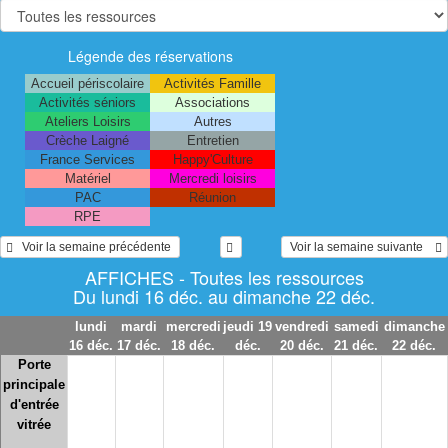
Légende des réservations
Accueil périscolaire
Activités Famille
Activités séniors
Associations
Ateliers Loisirs
Autres
Crèche Laigné
Entretien
France Services
Happy'Culture
Matériel
Mercredi loisirs
PAC
Réunion
RPE
   Voir la semaine précédente 
 Voir la semaine suivante    
AFFICHES - Toutes les ressources
Du lundi 16 déc. au dimanche 22 déc.
lundi
mardi
mercredi
jeudi 19
vendredi
samedi
dimanche
16 déc.
17 déc.
18 déc.
déc.
20 déc.
21 déc.
22 déc.
Porte
principale
d'entrée
vitrée