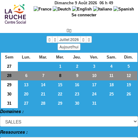
Dimanche 9 Août 2026
06
h
49
Se connecter
Juillet 2026
Aujourd'hui
Sem
Lun.
Mar.
Mer.
Jeu.
Ven.
Sam.
Dim.
27
1
2
3
4
5
28
6
7
9
10
11
12
8
29
13
14
15
16
17
18
19
30
20
21
22
23
24
25
26
31
27
28
29
30
31
Domaines :
Ressources :