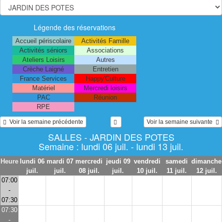
Légende des réservations
Accueil périscolaire
Activités Famille
Activités séniors
Associations
Ateliers Loisirs
Autres
Crèche Laigné
Entretien
France Services
Happy'Culture
Matériel
Mercredi loisirs
PAC
Réunion
RPE
  Voir la semaine précédente
Voir la semaine suivante  
SALLES - JARDIN DES POTES
Semaine : lundi 06 juil. - lundi 13 juil.
Heure
lundi 06
mardi 07
mercredi
jeudi 09
vendredi
samedi
dimanche
juil.
juil.
08 juil.
juil.
10 juil.
11 juil.
12 juil.
07:00
-
07:30
07:30
-