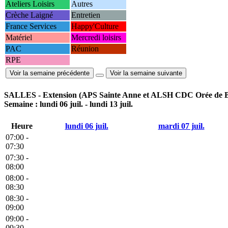
Ateliers Loisirs
Autres
Crèche Laigné
Entretien
France Services
Happy'Culture
Matériel
Mercredi loisirs
PAC
Réunion
RPE
Voir la semaine précédente
Voir la semaine suivante
SALLES - Extension (APS Sainte Anne et ALSH CDC Orée de Be
Semaine : lundi 06 juil. - lundi 13 juil.
Heure
lundi 06 juil.
mardi 07 juil.
07:00 -
07:30
07:30 -
08:00
08:00 -
08:30
08:30 -
09:00
09:00 -
09:30