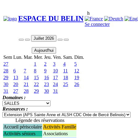
h
ESPACE DU BELIN
Se connecter
Juillet 2026
Aujourd'hui
Sem
Lun.
Mar.
Mer.
Jeu.
Ven.
Sam.
Dim.
27
1
2
3
4
5
28
6
7
8
9
10
11
12
29
13
14
15
16
17
18
19
30
20
21
22
23
24
25
26
31
27
28
29
30
31
Domaines :
Ressources :
Légende des réservations
Accueil périscolaire
Activités Famille
Activités séniors
Associations