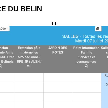
E DU BELIN
écédent
SALLES - Toutes les ré
Mardi 07 juillet 
nsion
Extension pôle
JARDIN DES
Point Information
Sall
nte Anne
maternelles
POTES
Famille
s
 CDC Orée
APS Ste Anne /
Services et
 Belinois
RPE JR / ALSH /
permanences
ML
Ra
0