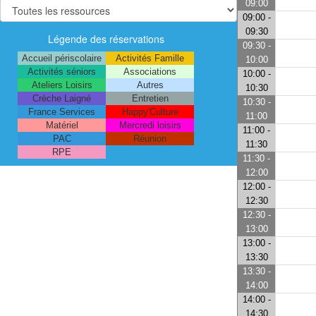
09:00
09:00 -
09:30
Légende des réservations
09:30 -
Accueil périscolaire
Activités Famille
10:00
Activités séniors
Associations
10:00 -
Ateliers Loisirs
Autres
10:30
Crèche Laigné
Entretien
10:30 -
France Services
Happy'Culture
11:00
Matériel
Mercredi loisirs
11:00 -
PAC
Réunion
11:30
RPE
11:30 -
12:00
12:00 -
12:30
12:30 -
13:00
13:00 -
13:30
13:30 -
14:00
14:00 -
14:30