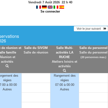
Vendredi 7 Août 2026
22
h
40
Se connecter
  Voir le jour suivant    
servations
2026
e de réunion et
Salle du SIVOM
Salle Multi-
Salle du personnel
alle famille
Salle de réunion
activités LA
Salle du personnel
Réunion et
RUCHE
(20 personnes max.)
activités
Ateliers loisirs et
activités
ngement des
Rangement des
régies
régies
7:00 à 00:00
07:00 à 00:00
Autres
Autres