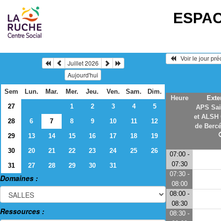
ESPAC
   Voir le jour pr
Juillet 2026
Aujourd'hui
Sem
Lun.
Mar.
Mer.
Jeu.
Ven.
Sam.
Dim.
Heure
Exte
27
1
2
3
4
5
APS Sai
et ALSH
28
6
7
8
9
10
11
12
de Bercé
29
13
14
15
16
17
18
19
30
20
21
22
23
24
25
26
07:00 -
07:30
31
27
28
29
30
31
07:30 -
Domaines :
08:00
08:00 -
08:30
Ressources :
08:30 -