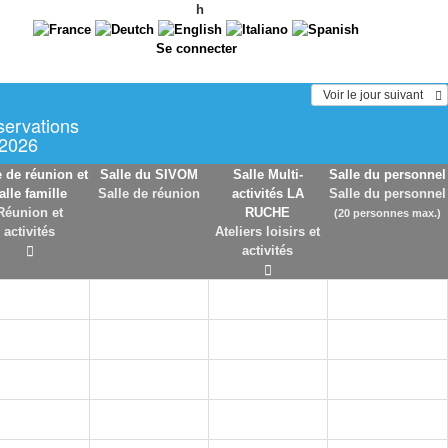
h
Se connecter
  Voir le jour suivant    
servations
 2026
e de réunion et
Salle du SIVOM
Salle Multi-
Salle du personnel
alle famille
Salle de réunion
activités LA
Salle du personnel
Réunion et
RUCHE
(20 personnes max.)
activités
Ateliers loisirs et
activités