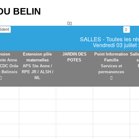
DU BELIN
cédent
SALLES - Toutes les ré
Vendredi 03 juillet
nsion
Extension pôle
JARDIN DES
Point Information
Sall
nte Anne
maternelles
POTES
Famille
s
 CDC Orée
APS Ste Anne /
Services et
 Belinois
RPE JR / ALSH /
permanences
ML