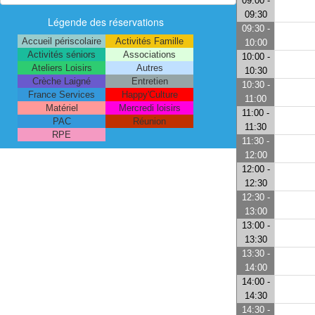
09:00 -
09:30
Légende des réservations
09:30 -
Accueil périscolaire
Activités Famille
10:00
Activités séniors
Associations
10:00 -
Ateliers Loisirs
Autres
10:30
Crèche Laigné
Entretien
10:30 -
France Services
Happy'Culture
11:00
Matériel
Mercredi loisirs
11:00 -
PAC
Réunion
11:30
RPE
11:30 -
12:00
12:00 -
12:30
12:30 -
13:00
13:00 -
13:30
13:30 -
14:00
14:00 -
14:30
14:30 -