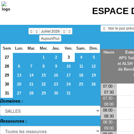
ESPACE 
   Voir le jour pré
Juillet 2026
Aujourd'hui
Sem
Lun.
Mar.
Mer.
Jeu.
Ven.
Sam.
Dim.
Heure
Exte
27
1
2
3
4
5
APS Sai
et ALSH
28
6
7
8
9
10
11
12
de Bercé
29
13
14
15
16
17
18
19
30
20
21
22
23
24
25
26
07:00 -
07:30
31
27
28
29
30
31
07:30 -
Domaines :
08:00
08:00 -
08:30
Ressources :
08:30 -
09:00