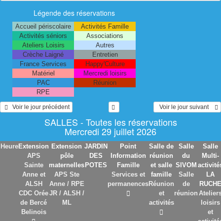
Légende des réservations
Accueil périscolaire
Activités Famille
Activités séniors
Associations
Ateliers Loisirs
Autres
Crèche Laigné
Entretien
France Services
Happy'Culture
Matériel
Mercredi loisirs
PAC
Réunion
RPE
   Voir le jour précédent
  Voir le jour suivant    
SALLES - Toutes les réservations
Mercredi 29 juillet 2026
Heure
Extension
Extension
JARDIN
Point
Salle de
Salle
Salle
APS
pôle
DES
Information
réunion
du
Multi-
Sainte
maternelles
POTES
Famille
et salle
SIVOM
activité
Anne et
APS Ste
Services et
famille
Salle
LA
ALSH
Anne / RPE
permanences
Réunion
de
RUCH
CDC Orée
JR / ALSH /
et
réunion
Atelier
de Bercé
ML
activités
loisirs
Belinois
et