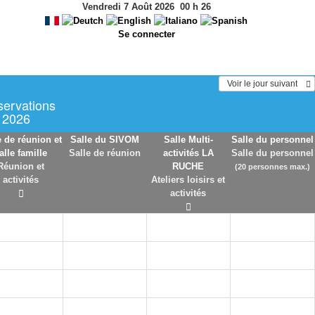
Vendredi 7 Août 2026
00
h
26
Se connecter
  Voir le jour suivant    
servations
t 2026
e de réunion et
Salle du SIVOM
Salle Multi-
Salle du personnel
alle famille
Salle de réunion
activités LA
Salle du personnel
Réunion et
RUCHE
(20 personnes max.)
activités
Ateliers loisirs et
activités