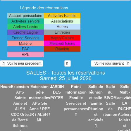
Légende des réservations
Accueil périscolaire
Activités Famille
Activités séniors
Associations
Ateliers Loisirs
Autres
Crèche Laigné
Entretien
France Services
Happy'Culture
Matériel
Mercredi loisirs
PAC
Réunion
RPE
   Voir le jour précédent
  Voir le jour suivant    
SALLES - Toutes les réservations
Samedi 25 juillet 2026
Heure
Extension
Extension
JARDIN
Point
Salle de
Salle
Salle
APS
pôle
DES
Information
réunion
du
Multi-
Sainte
maternelles
POTES
Famille
et salle
SIVOM
activité
Anne et
APS Ste
Services et
famille
Salle
LA
ALSH
Anne / RPE
permanences
Réunion
de
RUCH
CDC Orée
JR / ALSH /
et
réunion
Atelier
de Bercé
ML
activités
loisirs
Belinois
et