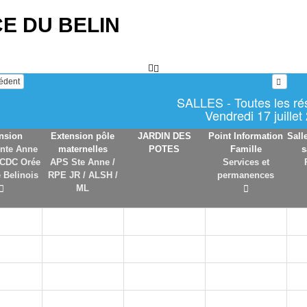
E DU BELIN
cédent
SALLES - Toutes les ré
Vendredi 17 juillet
nsion
Extension pôle
JARDIN DES
Point Information
Sall
nte Anne
maternelles
POTES
Famille
s
 CDC Orée
APS Ste Anne /
Services et
 Belinois
RPE JR / ALSH /
permanences
ML