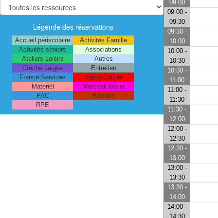
09:00
09:00 -
09:30
Légende des réservations
09:30 -
Accueil périscolaire
Activités Famille
10:00
Activités séniors
Associations
10:00 -
Ateliers Loisirs
Autres
10:30
Crèche Laigné
Entretien
10:30 -
France Services
Happy'Culture
11:00
Matériel
Mercredi loisirs
11:00 -
PAC
Réunion
11:30
RPE
11:30 -
12:00
12:00 -
12:30
12:30 -
13:00
13:00 -
13:30
13:30 -
14:00
14:00 -
14:30