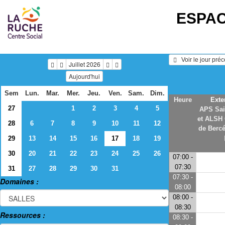
ESPAC
   Voir le jour pré
Juillet 2026
Aujourd'hui
Sem
Lun.
Mar.
Mer.
Jeu.
Ven.
Sam.
Dim.
Heure
Exte
27
1
2
3
4
5
APS Sai
et ALSH
28
6
7
8
9
10
11
12
de Bercé
29
13
14
15
16
17
18
19
30
20
21
22
23
24
25
26
07:00 -
07:30
31
27
28
29
30
31
07:30 -
Domaines :
08:00
08:00 -
08:30
Ressources :
08:30 -