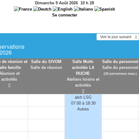
Dimanche 9 Août 2026
10
h
28
Se connecter
  Voir le jour suivant    
servations
 2026
e de réunion et
Salle du SIVOM
Salle Multi-
Salle du personnel
alle famille
Salle de réunion
activités LA
Salle du personnel
Réunion et
RUCHE
(20 personnes max.)
activités
Ateliers loisirs et
activités
alsh LSG
07:00 à 18:30
Autres