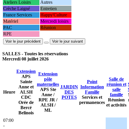
Ateliers Loisirs
Autres
Crèche Laigné
Entretien
France Services
Happy'Culture
Matériel
Mercredi loisirs
PAC
Réunion
RPE
Voir le jour précédent
Voir le jour suivant
SALLES - Toutes les réservations
Mercredi 08 juillet 2026
Extension
Extension
APS
pôle
Salle de
Sainte
Point
maternelles
réunion et
Anne et
JARDIN
Information
APS Ste
salle
Heure
ALSH
DES
Famille
Anne /
famille
CDC
POTES
Services et
RPE JR /
Réunion
Orée de
permanences
ALSH /
et activités
Bercé
ML
Belinois
07:00
-