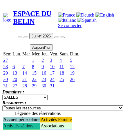
h
ESPACE DU
BELIN
Se connecter
Juillet 2026
Aujourd'hui
Sem
Lun.
Mar.
Mer.
Jeu.
Ven.
Sam.
Dim.
27
1
2
3
4
5
28
6
7
8
9
10
11
12
29
13
14
15
16
17
18
19
30
20
21
22
23
24
25
26
31
27
28
29
30
31
Domaines :
Ressources :
Légende des réservations
Accueil périscolaire
Activités Famille
Activités séniors
Associations