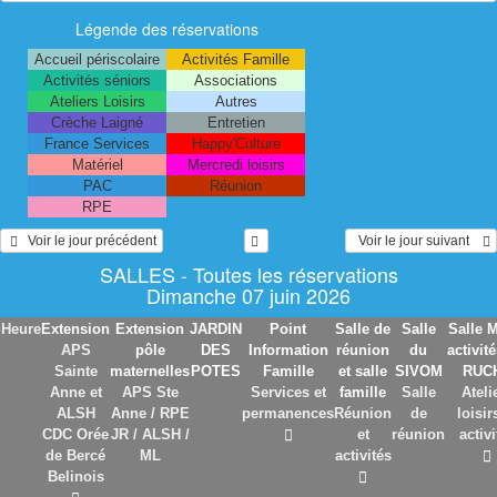
Légende des réservations
Accueil périscolaire
Activités Famille
Activités séniors
Associations
Ateliers Loisirs
Autres
Crèche Laigné
Entretien
France Services
Happy'Culture
Matériel
Mercredi loisirs
PAC
Réunion
RPE
   Voir le jour précédent
  Voir le jour suivant    
SALLES - Toutes les réservations
Dimanche 07 juin 2026
Heure
Extension
Extension
JARDIN
Point
Salle de
Salle
Salle M
APS
pôle
DES
Information
réunion
du
activit
Sainte
maternelles
POTES
Famille
et salle
SIVOM
RUC
Anne et
APS Ste
Services et
famille
Salle
Ateli
ALSH
Anne / RPE
permanences
Réunion
de
loisir
CDC Orée
JR / ALSH /
et
réunion
activi
de Bercé
ML
activités
Belinois