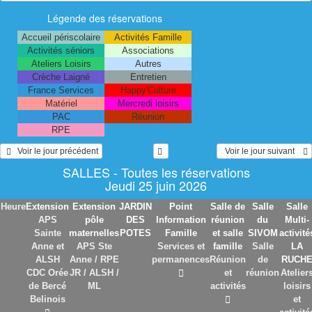
Légende des réservations
Accueil périscolaire
Activités Famille
Activités séniors
Associations
Ateliers Loisirs
Autres
Crèche Laigné
Entretien
France Services
Happy'Culture
Matériel
Mercredi loisirs
PAC
Réunion
RPE
   Voir le jour précédent
  Voir le jour suivant    
SALLES - Toutes les réservations
Jeudi 25 juin 2026
Heure
Extension
Extension
JARDIN
Point
Salle de
Salle
Salle
APS
pôle
DES
Information
réunion
du
Multi-
Sainte
maternelles
POTES
Famille
et salle
SIVOM
activité
Anne et
APS Ste
Services et
famille
Salle
LA
ALSH
Anne / RPE
permanences
Réunion
de
RUCH
CDC Orée
JR / ALSH /
et
réunion
Atelier
de Bercé
ML
activités
loisirs
Belinois
et