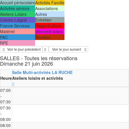
Accueil périscolaire
Activités Famille
Activités séniors
Associations
Ateliers Loisirs
Autres
Crèche Laigné
Entretien
France Services
Happy'Culture
Matériel
Mercredi loisirs
PAC
Réunion
RPE
   Voir le jour précédent
  Voir le jour suivant    
SALLES - Toutes les réservations
Dimanche 21 juin 2026
Salle Multi-activités LA RUCHE
Heure
Ateliers loisirs et activités
07:00
-
07:30
07:30
-
08:00
08:00