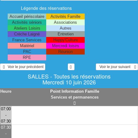
Légende des réservations
Accueil périscolaire
Activités Famille
Activités séniors
Associations
Ateliers Loisirs
Autres
Crèche Laigné
Entretien
France Services
Happy'Culture
Matériel
Mercredi loisirs
PAC
Réunion
RPE
   Voir le jour précédent
  Voir le jour suivant    
SALLES - Toutes les réservations
Mercredi 10 juin 2026
Heure
Point Information Famille
Services et permanences
07:00
-
07:30
07:30
-