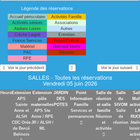
Légende des réservations
Accueil périscolaire
Activités Famille
Activités séniors
Associations
Ateliers Loisirs
Autres
Crèche Laigné
Entretien
France Services
Happy'Culture
Matériel
Mercredi loisirs
PAC
Réunion
RPE
   Voir le jour précédent
  Voir le jour suivant    
SALLES - Toutes les réservations
Vendredi 05 juin 2026
Heure
Extension
Extension
JARDIN
Point
Salle de
Salle
Sal
APS
pôle
DES
Information
réunion
du
Mult
Sainte
maternelles
POTES
Famille
et salle
SIVOM
activ
Anne et
APS Ste
Services et
famille
Salle
L
ALSH
Anne / RPE
permanences
Réunion
de
RUC
CDC Orée
JR / ALSH /
et
réunion
Ateli
de Bercé
ML
activités
loisir
Belinois
activ