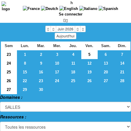
h
Se connecter
Juin 2026
Aujourd'hui
Sem
Lun.
Mar.
Mer.
Jeu.
Ven.
Sam.
Dim.
23
1
2
3
4
5
6
7
24
8
9
10
11
12
13
14
25
15
16
17
18
19
20
21
26
22
23
24
25
26
27
28
27
29
30
Domaines :
Ressources :