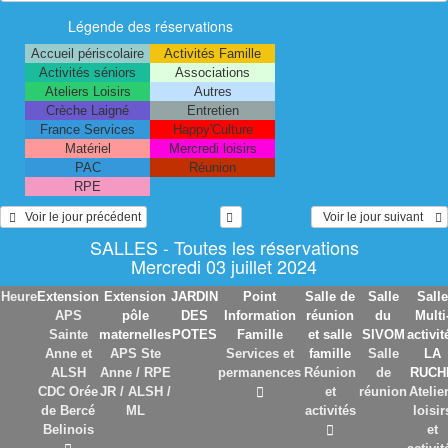
Légende des réservations
Accueil périscolaire
Activités Famille
Activités séniors
Associations
Ateliers Loisirs
Autres
Crèche Laigné
Entretien
France Services
Happy'Culture
Matériel
Mercredi loisirs
PAC
Réunion
RPE
   Voir le jour précédent
  Voir le jour suivant    
SALLES - Toutes les réservations
Mercredi 03 juillet 2024
Heure
Extension
Extension
JARDIN
Point
Salle de
Salle
Salle
APS
pôle
DES
Information
réunion
du
Multi
Sainte
maternelles
POTES
Famille
et salle
SIVOM
activit
Anne et
APS Ste
Services et
famille
Salle
LA
ALSH
Anne / RPE
permanences
Réunion
de
RUCH
CDC Orée
JR / ALSH /
et
réunion
Atelie
de Bercé
ML
activités
loisir
Belinois
et