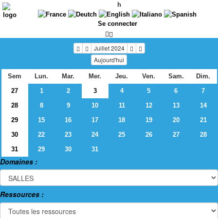
h
Se connecter
Juillet 2024
Aujourd'hui
Sem
Lun.
Mar.
Mer.
Jeu.
Ven.
Sam.
Dim.
27
1
2
3
4
5
6
7
28
8
9
10
11
12
13
14
29
15
16
17
18
19
20
21
30
22
23
24
25
26
27
28
31
29
30
31
Domaines :
Ressources :