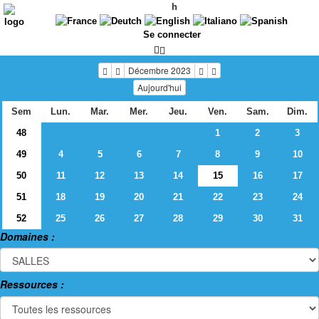
h
Se connecter
Décembre 2023
Aujourd'hui
Sem
Lun.
Mar.
Mer.
Jeu.
Ven.
Sam.
Dim.
48
1
2
3
49
4
5
6
7
8
9
10
50
11
12
13
14
15
16
17
51
18
19
20
21
22
23
24
52
25
26
27
28
29
30
31
Domaines :
Ressources :