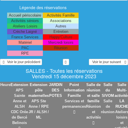
Légende des réservations
Accueil périscolaire
Activités Famille
Activités séniors
Associations
Ateliers Loisirs
Autres
Crèche Laigné
Entretien
France Services
Happy'Culture
Matériel
Mercredi loisirs
PAC
Réunion
RPE
   Voir le jour précédent
  Voir le jour suivant    
SALLES - Toutes les réservations
Vendredi 15 décembre 2023
Heure
Extension
Extension
JARDIN
Point
Salle de
Salle
Salle
APS
pôle
DES
Information
réunion
du
Multi-
Sainte
maternelles
POTES
Famille
et salle
SIVOM
activité
Anne et
APS Ste
Services et
famille
Salle
LA
ALSH
Anne / RPE
permanences
Réunion
de
RUCH
CDC Orée
JR / ALSH /
et
réunion
Atelier
de Bercé
ML
activités
loisirs
Belinois
et