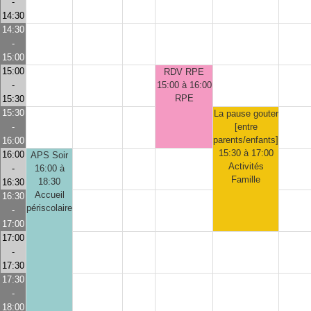
-
14:30
14:30
-
15:00
15:00
RDV RPE
-
15:00 à 16:00
RPE
15:30
15:30
La pause gouter
-
[entre
parents/enfants]
16:00
15:30 à 17:00
16:00
APS Soir
Activités
-
16:00 à
Famille
18:30
16:30
Accueil
16:30
périscolaire
-
17:00
17:00
-
17:30
17:30
-
18:00