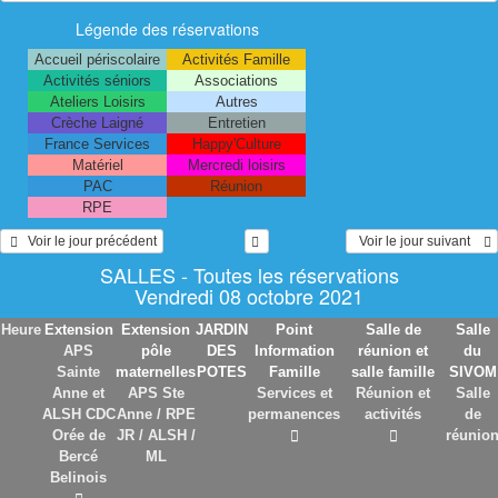
Légende des réservations
Accueil périscolaire
Activités Famille
Activités séniors
Associations
Ateliers Loisirs
Autres
Crèche Laigné
Entretien
France Services
Happy'Culture
Matériel
Mercredi loisirs
PAC
Réunion
RPE
   Voir le jour précédent
  Voir le jour suivant    
SALLES - Toutes les réservations
Vendredi 08 octobre 2021
Heure
Extension
Extension
JARDIN
Point
Salle de
Salle
APS
pôle
DES
Information
réunion et
du
Sainte
maternelles
POTES
Famille
salle famille
SIVOM
Anne et
APS Ste
Services et
Réunion et
Salle
ALSH CDC
Anne / RPE
permanences
activités
de
Orée de
JR / ALSH /
réunio
Bercé
ML
Belinois