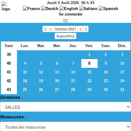
Jeudi 6 Août 2026
06
h
43
Se connecter
Octobre 2021
Aujourd'hui
Sem
Lun.
Mar.
Mer.
Jeu.
Ven.
Sam.
Dim.
39
1
2
3
40
4
5
6
7
8
9
10
41
11
12
13
14
15
16
17
42
18
19
20
21
22
23
24
43
25
26
27
28
29
30
31
Domaines :
Ressources :