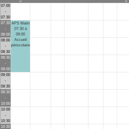
07:00
-
07:30
07:30
APS Matin
-
07:30 à
09:00
08:00
Accueil
08:00
périscolaire
-
08:30
08:30
-
09:00
09:00
-
09:30
09:30
-
10:00
10:00
-
10:30
10:30