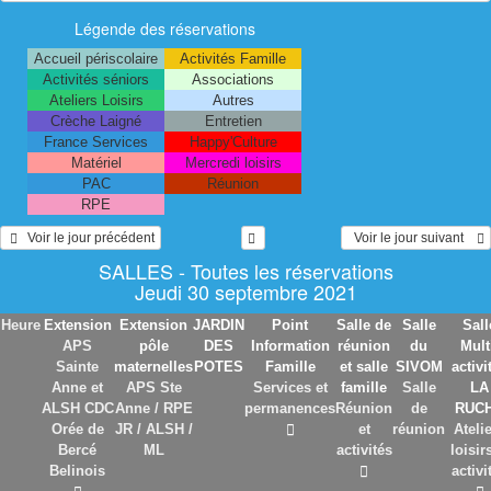
Légende des réservations
Accueil périscolaire
Activités Famille
Activités séniors
Associations
Ateliers Loisirs
Autres
Crèche Laigné
Entretien
France Services
Happy'Culture
Matériel
Mercredi loisirs
PAC
Réunion
RPE
   Voir le jour précédent
  Voir le jour suivant    
SALLES - Toutes les réservations
Jeudi 30 septembre 2021
Heure
Extension
Extension
JARDIN
Point
Salle de
Salle
Sall
APS
pôle
DES
Information
réunion
du
Mult
Sainte
maternelles
POTES
Famille
et salle
SIVOM
activi
Anne et
APS Ste
Services et
famille
Salle
LA
ALSH CDC
Anne / RPE
permanences
Réunion
de
RUC
Orée de
JR / ALSH /
et
réunion
Ateli
Bercé
ML
activités
loisir
Belinois
activi